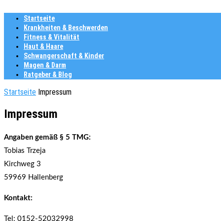
Startseite
Krankheiten & Beschwerden
Fitness & Vitalität
Haut & Haare
Schwangerschaft & Kinder
Magen & Darm
Ratgeber & Blog
Startseite
Impressum
Impressum
Angaben gemäß § 5 TMG:
Tobias Trzeja
Kirchweg 3
59969 Hallenberg
Kontakt:
Tel: 0152-52032998