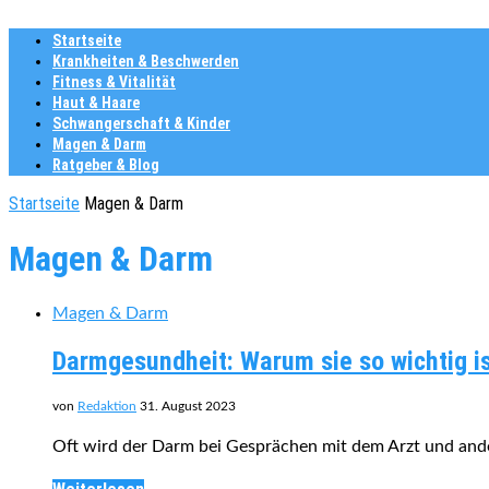
Startseite
Krankheiten & Beschwerden
Fitness & Vitalität
Haut & Haare
Schwangerschaft & Kinder
Magen & Darm
Ratgeber & Blog
Startseite
Magen & Darm
Magen & Darm
Magen & Darm
Darmgesundheit: Warum sie so wichtig i
von
Redaktion
31. August 2023
Oft wird der Darm bei Gesprächen mit dem Arzt und ander