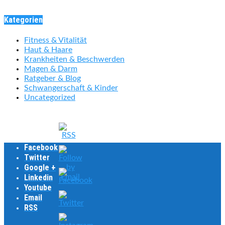
Kategorien
Fitness & Vitalität
Haut & Haare
Krankheiten & Beschwerden
Magen & Darm
Ratgeber & Blog
Schwangerschaft & Kinder
Uncategorized
Facebook
Twitter
Google +
Linkedin
Youtube
Email
RSS